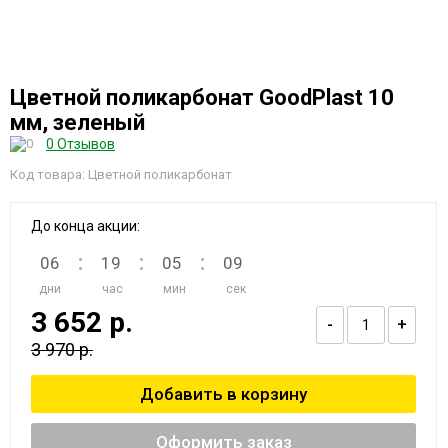
Цветной поликарбонат GoodPlast 10
мм, зеленый
0 Отзывов
Код товара: Цветной поликарбонат
До конца акции:
:
:
:
06
19
05
09
дни
час
мин
сек
3 652 р.
-
+
3 970 р.
Оформить заказ