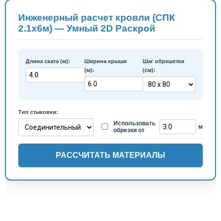
Инженерный расчет кровли (СПК
2.1х6м) — Умный 2D Раскрой
Длина ската (м):
Ширина крыши
Шаг обрешетки
(м):
(см):
Тип стыковки:
Использовать
м
обрезки от
РАССЧИТАТЬ МАТЕРИАЛЫ
​