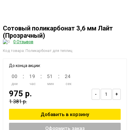
Сотовый поликарбонат 3,6 мм Лайт
(Прозрачный)
0 Отзывов
Код товара: Поликарбонат для теплиц
До конца акции:
:
:
:
00
19
51
24
дни
час
мин
сек
975 р.
-
+
1 381 р.
Оформить заказ