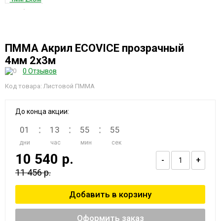
ПММА Акрил ECOVICE прозрачный
4мм 2х3м
0 Отзывов
Код товара: Листовой ПММА
До конца акции:
:
:
:
01
13
55
55
дни
час
мин
сек
10 540 р.
-
+
11 456 р.
Оформить заказ